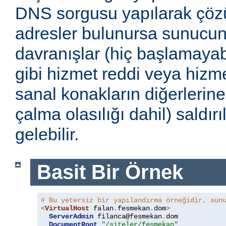
DNS sorgusu yapılarak çöz
adresler bulunursa sunucu
davranışlar (hiç başlamayabi
gibi hizmet reddi veya hizmet
sanal konakların diğerlerine
çalma olasılığı dahil) saldır
gelebilir.
Basit Bir Örnek
# Bu yetersiz bir yapılandırma örneğidir, sun
<
VirtualHost
 falan
.
fesmekan
.
dom
>
ServerAdmin
 filanca@fesmekan
.
dom

DocumentRoot
"/siteler/fesmekan"