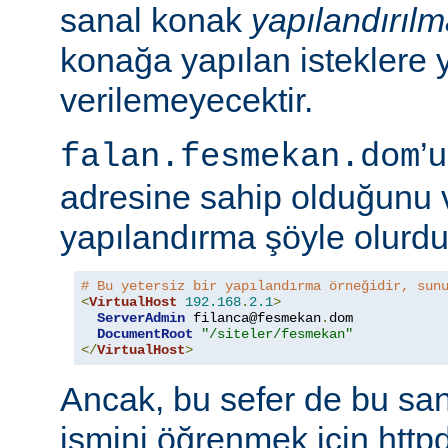
sanal konak
yapılandırıl
konağa yapılan isteklere 
verilemeyecektir.
’
falan.fesmekan.dom
adresine sahip olduğunu 
yapılandırma şöyle olurdu
# Bu yetersiz bir yapılandırma örneğidir, sun
<
VirtualHost
192.168
.
2.1
>
ServerAdmin
 filanca@fesmekan
.
dom

DocumentRoot
"/siteler/fesmekan"
</
VirtualHost
>
Ancak, bu sefer de bu sa
ismini öğrenmek için httpd