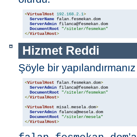
<
VirtualHost
192.168
.
2.1
>
ServerName
 falan
.
fesmekan
.
dom

ServerAdmin
 filanca@fesmekan
.
dom

DocumentRoot
"/siteler/fesmekan"
</
VirtualHost
>
Hizmet Reddi
Şöyle bir yapılandırmanız
<
VirtualHost
 falan
.
fesmekan
.
dom
>
ServerAdmin
 filanca@fesmekan
.
dom

DocumentRoot
"/siteler/fesmekan"
</
VirtualHost
>
<
VirtualHost
 misal
.
mesela
.
dom
>
ServerAdmin
 falanca@mesela
.
dom

DocumentRoot
"/siteler/mesela"
</
VirtualHost
>
’