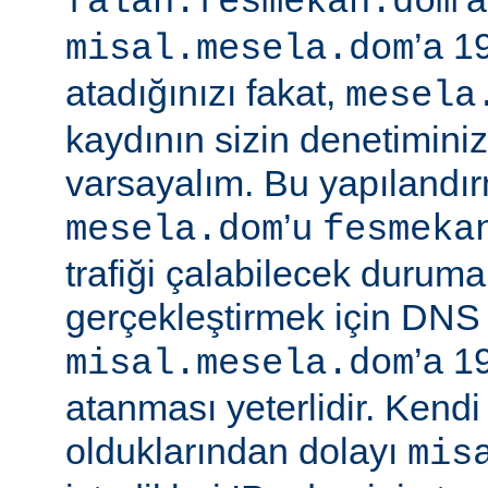
falan.fesmekan.dom
’a 1
misal.mesela.dom
atadığınızı fakat,
mesela
kaydının sizin denetimini
varsayalım. Bu yapılandı
’u
mesela.dom
fesmeka
trafiği çalabilecek duruma
gerçekleştirmek için DNS
’a 1
misal.mesela.dom
atanması yeterlidir. Kend
olduklarından dolayı
mis