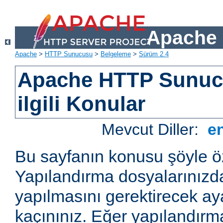
Apache 
Apache
>
HTTP Sunucusu
>
Belgeleme
>
Sürüm 2.4
Apache HTTP Sunucu
ilgili Konular
Mevcut Diller:
e
Bu sayfanın konusu şöyle öz
Yapılandırma dosyalarınızd
yapılmasını gerektirecek a
kaçınınız. Eğer yapılandırm