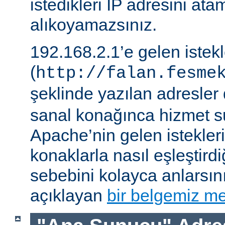
istedikleri IP adresini ata
alıkoyamazsınız.
192.168.2.1’e gelen istek
(
http://falan.fesme
şeklinde yazılan adresler 
sanal konağınca hizmet su
Apache’nin gelen istekler
konaklarla nasıl eşleştirdi
sebebini kolayca anlarsın
açıklayan
bir belgemiz me