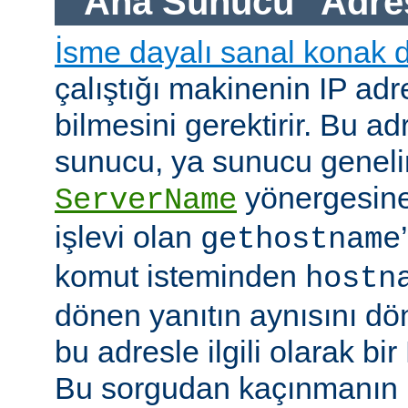
"Ana Sunucu" Adre
İsme dayalı sanal konak 
çalıştığı makinenin IP adre
bilmesini gerektirir. Bu ad
sunucu, ya sunucu geneli
yönergesine
ServerName
işlevi olan
gethostname
komut isteminden
hostn
dönen yanıtın aynısını dö
bu adresle ilgili olarak b
Bu sorgudan kaçınmanın h