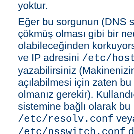
yoktur.
Eğer bu sorgunun (DNS 
çökmüş olması gibi bir ne
olabileceğinden korkuyor
ve IP adresini
/etc/hos
yazabilirsiniz (Makineniz
açılabilmesi için zaten b
olmanız gerekir). Kullandı
sistemine bağlı olarak bu
vey
/etc/resolv.conf
d
/etc/nsswitch.conf