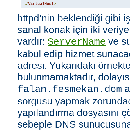
</
VirtualHost
>
httpd’nin beklendiği gibi i
sanal konak için iki veriye
vardır:
ve su
ServerName
kabul edip hizmet sunacağ
adresi. Yukarıdaki örnekte
bulunmamaktadır, dolayıs
a
falan.fesmekan.dom
sorgusu yapmak zorundad
yapılandırma dosyasını çö
sebeple DNS sunucusuna