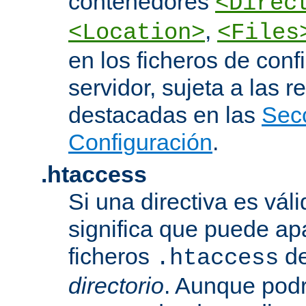
contenedores
<Direc
,
<Location>
<Files
en los ficheros de conf
servidor, sujeta a las r
destacadas en las
Sec
Configuración
.
.htaccess
Si una directiva es vál
significa que puede ap
ficheros
d
.htaccess
directorio
. Aunque podr